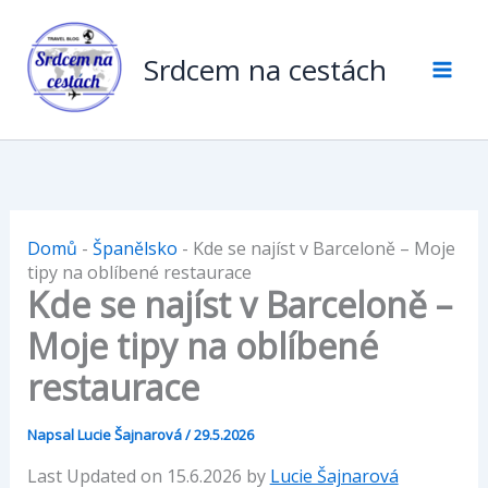
Přeskočit
na
Srdcem na cestách
obsah
Domů
-
Španělsko
-
Kde se najíst v Barceloně – Moje
tipy na oblíbené restaurace
Kde se najíst v Barceloně –
Moje tipy na oblíbené
restaurace
Napsal
Lucie Šajnarová
/
29.5.2026
Last Updated on 15.6.2026 by
Lucie Šajnarová