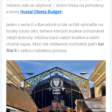
místem, kde se ubytovat – mrkni třeba na pohodový
a levný
Hostal Oliveta Budget
).
Jeden z večerů v Barceloně si tak určitě vyhraďte na
toulky touto ulicí, během kterých budete ochutnávat
zdejší dobroty. Většina barů nabízí kvalitní a velmi
chutné tapas. Mezi mé oblíbence rozhodně patří
bar
Blai 9
s velkou nabídkou pintxos.