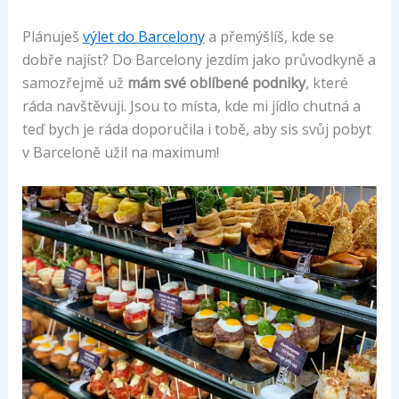
Plánuješ
výlet do Barcelony
a přemýšlíš, kde se
dobře najíst? Do Barcelony jezdím jako průvodkyně a
samozřejmě už
mám své oblíbené podniky
, které
ráda navštěvuji. Jsou to místa, kde mi jídlo chutná a
teď bych je ráda doporučila i tobě, aby sis svůj pobyt
v Barceloně užil na maximum!