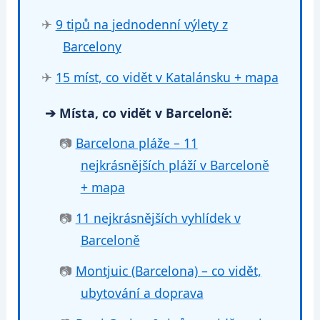
✈
9 tipů na jednodenní výlety z
Barcelony
✈
15 míst, co vidět v Katalánsku + mapa
➔ Místa, co vidět v Barceloně:
📷
Barcelona pláže – 11
nejkrásnějších pláží v Barceloně
+ mapa
📷
11 nejkrásnějších vyhlídek v
Barceloně
📷
Montjuic (Barcelona) – co vidět,
ubytování a doprava