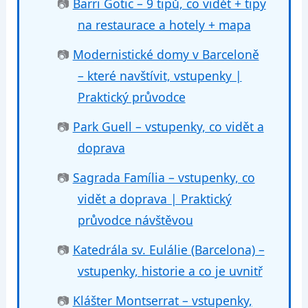
📷
Barri Gotic – 9 tipů, co vidět + tipy
na restaurace a hotely + mapa
📷
Modernistické domy v Barceloně
– které navštívit, vstupenky |
Praktický průvodce
📷
Park Guell – vstupenky, co vidět a
doprava
📷
Sagrada Família – vstupenky, co
vidět a doprava | Praktický
průvodce návštěvou
📷
Katedrála sv. Eulálie (Barcelona) –
vstupenky, historie a co je uvnitř
📷
Klášter Montserrat – vstupenky,