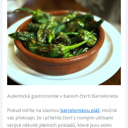
Autentická gastronomie v barech čtvrti Barceloneta
Pokud míříte na slavnou
barcelonskou pláž
, možná
vás překvapí, že i přilehlá čtvrť s rovnými uličkami
skrývá několik jídelních pokladů, které jsou velmi