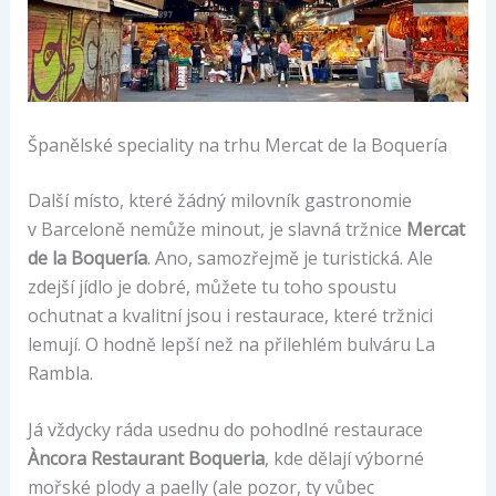
Španělské speciality na trhu Mercat de la Boquería
Další místo, které žádný milovník gastronomie
v Barceloně nemůže minout, je slavná tržnice
Mercat
de la Boquería
. Ano, samozřejmě je turistická. Ale
zdejší jídlo je dobré, můžete tu toho spoustu
ochutnat a kvalitní jsou i restaurace, které tržnici
lemují. O hodně lepší než na přilehlém bulváru La
Rambla.
Já vždycky ráda usednu do pohodlné restaurace
Àncora Restaurant Boqueria
, kde dělají výborné
mořské plody a paelly (ale pozor, ty vůbec