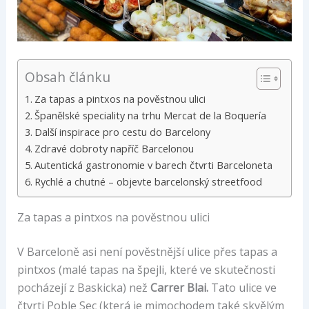
Obsah článku
Za tapas a pintxos na pověstnou ulici
Španělské speciality na trhu Mercat de la Boquería
Další inspirace pro cestu do Barcelony
Zdravé dobroty napříč Barcelonou
Autentická gastronomie v barech čtvrti Barceloneta
Rychlé a chutné – objevte barcelonský streetfood
Za tapas a pintxos na pověstnou ulici
V Barceloně asi není pověstnější ulice přes tapas a
pintxos (malé tapas na špejli, které ve skutečnosti
pocházejí z Baskicka) než
Carrer Blai.
Tato ulice ve
čtvrti Poble Sec (která je mimochodem také skvělým