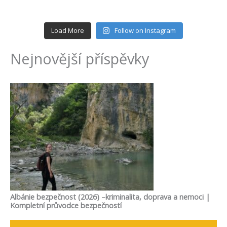
Load More
Follow on Instagram
Nejnovější příspěvky
Ksa
ma
Albánie bezpečnost (2026) –kriminalita, doprava a nemoci |
Kompletní průvodce bezpečností