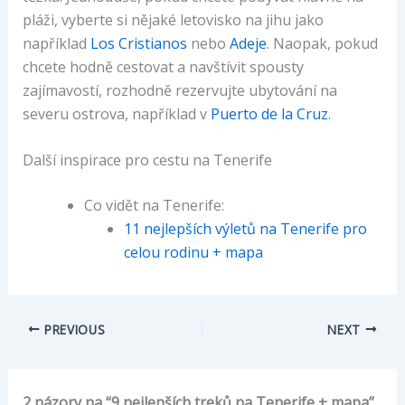
pláži, vyberte si nějaké letovisko na jihu jako
například
Los Cristianos
nebo
Adeje
. Naopak, pokud
chcete hodně cestovat a navštívit spousty
zajímavostí, rozhodně rezervujte ubytování na
severu ostrova, například v
Puerto de la Cruz
.
Další inspirace pro cestu na Tenerife
Co vidět na Tenerife:
11 nejlepších výletů na Tenerife pro
celou rodinu + mapa
PREVIOUS
NEXT
2 názory na “9 nejlepších treků na Tenerife + mapa”