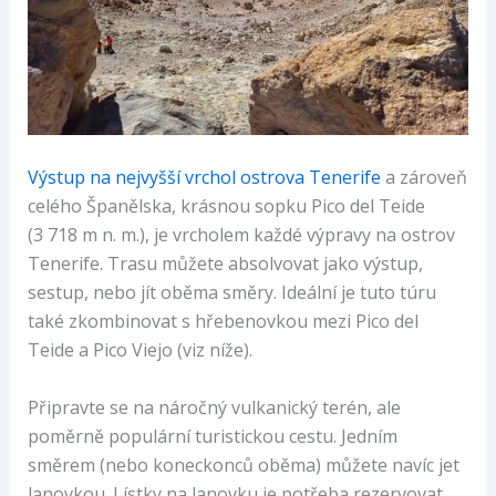
Výstup na nejvyšší vrchol ostrova Tenerife
a zároveň
celého Španělska, krásnou sopku Pico del Teide
(3 718 m n. m.), je vrcholem každé výpravy na ostrov
Tenerife. Trasu můžete absolvovat jako výstup,
sestup, nebo jít oběma směry. Ideální je tuto túru
také zkombinovat s hřebenovkou mezi Pico del
Teide a Pico Viejo (viz níže).
Připravte se na náročný vulkanický terén, ale
poměrně populární turistickou cestu. Jedním
směrem (nebo koneckonců oběma) můžete navíc jet
lanovkou. Lístky na lanovku je potřeba rezervovat