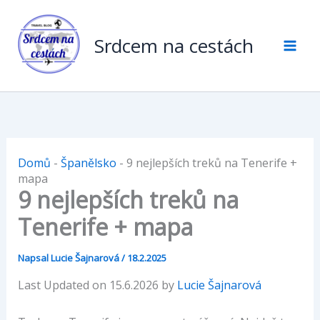
Přeskočit
na
Srdcem na cestách
obsah
Domů
-
Španělsko
-
9 nejlepších treků na Tenerife +
mapa
9 nejlepších treků na
Tenerife + mapa
Napsal
Lucie Šajnarová
/
18.2.2025
Last Updated on 15.6.2026 by
Lucie Šajnarová