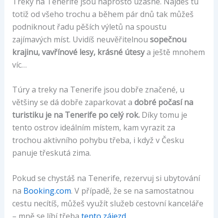
Treky na Tenerife jsou naprosto úžasné. Najdeš tu
totiž od všeho trochu a během pár dnů tak můžeš
podniknout řadu pěších výletů na spoustu
zajímavých míst. Uvidíš neuvěřitelnou
sopečnou
krajinu, vavřínové lesy, krásné útesy
a ještě mnohem
víc…
Túry a treky na Tenerife jsou dobře značené, u
většiny se dá dobře zaparkovat a
dobré počasí na
turistiku je na Tenerife po celý rok.
Díky tomu je
tento ostrov ideálním místem, kam vyrazit za
trochou aktivního pohybu třeba, i když v Česku
panuje třeskutá zima.
Pokud se chystáš na Tenerife, rezervuj si ubytování
na
Booking.com
. V případě, že se na samostatnou
cestu necítíš, můžeš využít služeb cestovní kanceláře
– mně se líbí třeba
tento zájezd
.