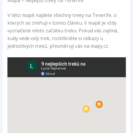
Mapa – Nejlepší treky na Tenerife
V této mapě najdete všechny treky na Tenerife, o
kterých se zmiňuji v tomto článku. V mapě je vždy
vyznačené místo začátku treku. Pokud vás zajímá,
kudy vede celý trek, rozklikněte si odkazy u
jednotlivých treků, přesměrují vás na mapy.cz.