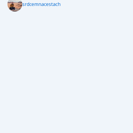
srdcemnacestach