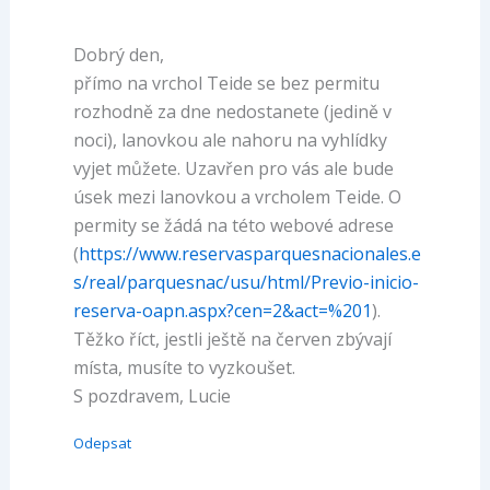
Dobrý den,
přímo na vrchol Teide se bez permitu
rozhodně za dne nedostanete (jedině v
noci), lanovkou ale nahoru na vyhlídky
vyjet můžete. Uzavřen pro vás ale bude
úsek mezi lanovkou a vrcholem Teide. O
permity se žádá na této webové adrese
(
https://www.reservasparquesnacionales.e
s/real/parquesnac/usu/html/Previo-inicio-
reserva-oapn.aspx?cen=2&act=%201
).
Těžko říct, jestli ještě na červen zbývají
místa, musíte to vyzkoušet.
S pozdravem, Lucie
Odepsat