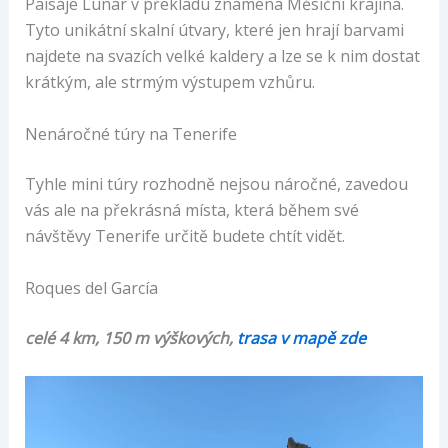
Paisaje Lunar v překladu znamená Měsíční krajina.
Tyto unikátní skalní útvary, které jen hrají barvami
najdete na svazích velké kaldery a lze se k nim dostat
krátkým, ale strmým výstupem vzhůru.
Nenáročné túry na Tenerife
Tyhle mini túry rozhodně nejsou náročné, zavedou
vás ale na překrásná místa, která během své
návštěvy Tenerife určitě budete chtít vidět.
Roques del García
celé 4 km, 150 m výškových,
trasa v mapě zde