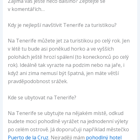
Zajímá vás ještě něco dalšího? Zeptejte se
v komentářích…
Kdy je nejlepší navštívit Tenerife za turistikou?
Na Tenerife můžete jet za turistikou po celý rok. Jen
v létě tu bude asi poněkud horko a ve vyšších
polohách ještě hrozí spálení (to koneckonců po celý
rok). Ideálně tak vyrazte na podzim nebo na jaře, i
když ani zima nemusí být špatná, jen máte větší
pravděpodobnost srážek.
Kde se ubytovat na Tenerife?
Na Tenerife se ubytujte na nějakém místě, odkud
budete moci pohodlně vyrážet na jednodenní výlety
po celém ostrově. Já doporučuji například městečko
Puerto de la Cruz
. Nejraději mám
pohodlný hotel