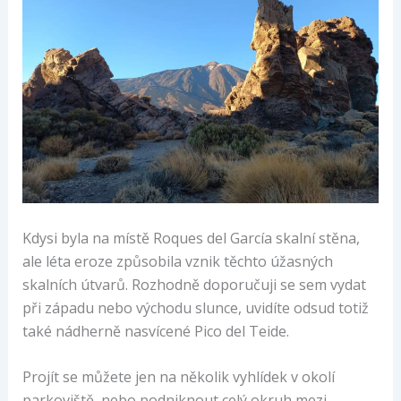
Kdysi byla na místě Roques del García skalní stěna,
ale léta eroze způsobila vznik těchto úžasných
skalních útvarů. Rozhodně doporučuji se sem vydat
při západu nebo východu slunce, uvidíte odsud totiž
také nádherně nasvícené Pico del Teide.
Projít se můžete jen na několik vyhlídek v okolí
parkoviště, nebo podniknout celý okruh mezi