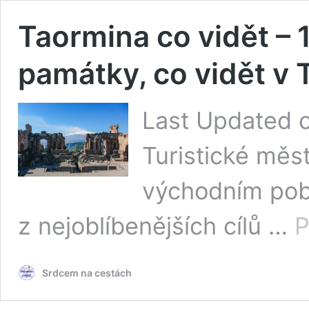
Taormina co vidět – 1
památky, co vidět v
Last Updated o
Turistické měs
východním pobř
z nejoblíbenějších cílů …
P
Srdcem na cestách