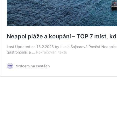
Neapol pláže a koupání – TOP 7 míst, k
Last Updated on 16.2.2026 by Lucie Šajnarová Pověst Neapole t
Neapol
gastronomii, a …
Pokračování textu
pláže
a
Srdcem na cestách
koupání
–
TOP
7
míst,
kde
se
koupat
+